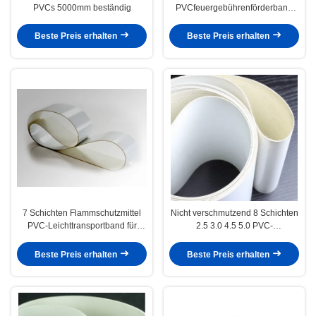
PVCs 5000mm beständig
PVCfeuergebührenförderband
mit guter Elastizität
Beste Preis erhalten
Beste Preis erhalten
7 Schichten Flammschutzmittel
Nicht verschmutzend 8 Schichten
PVC-Leichttransportband für
2.5 3.0 4.5 5.0 PVC-
industrielle Anwendungen
Leichtförderbänder
Nahrungsmitteltransport
Beste Preis erhalten
Beste Preis erhalten