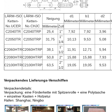
LÄRM-ISO
LÄRM-ISO
d1
b1
d2
Neigung
Ketten-
Ketten-
Millimeter
Millimeter
Millimeter
No.UCER
No.CHJC
Millimeter
Zoll
C2040TR
C2040TRP
25,4
1"
7,92
7,92
3,96
1"
C2050TR
C2050TRP
31,75
10,13
9,53
5,08
1/4
1"
C2060HTR
C2060HTRP
38,1
11,91
12,71
5,94
1/2
C2080HTR
C2080HTRP
50,8
2"
15,88
15,88
7,93
2"
C2100HTR
C2100HTRP
63,5
19,05
19,05
9,53
1/2
Verpackendes Lieferungs-Verschiffen
Verpackendetails:
Verpackung: eine Förderkette mit Spitzenrolle + eine Polytasche
+ einzelner Kasten + Holzetui
Hafen: Shanghai, Ningbo