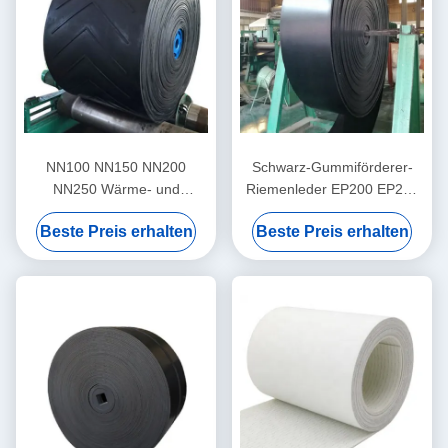
NN100 NN150 NN200
Schwarz-Gummiförderer-
NN250 Wärme- und
Riemenleder EP200 EP250
Kältebeständige
EP300
Beste Preis erhalten
Beste Preis erhalten
Gummiförderbänder