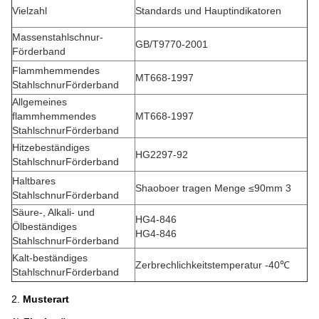
Vielzahl
Standards und Hauptindikatoren
Massenstahlschnur-
GB/T9770-2001
Förderband
Flammhemmendes
MT668-1997
StahlschnurFörderband
Allgemeines
flammhemmendes
MT668-1997
StahlschnurFörderband
Hitzebeständiges
HG2297-92
StahlschnurFörderband
Haltbares
Shaoboer tragen Menge ≤90mm 3
StahlschnurFörderband
Säure-, Alkali- und
HG4-846
Ölbeständiges
HG4-846
StahlschnurFörderband
Kalt-beständiges
Zerbrechlichkeitstemperatur -40℃
StahlschnurFörderband
2.
Musterart