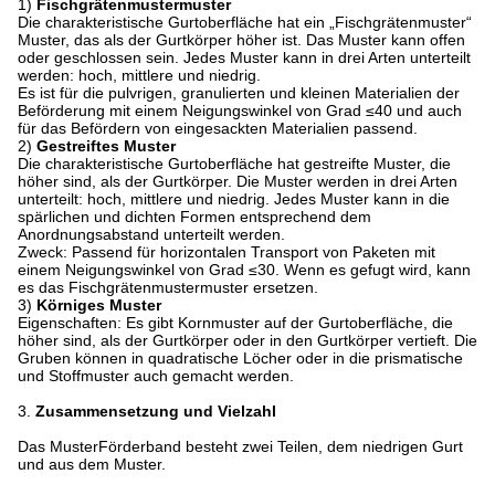
1)
Fischgrätenmustermuster
Die charakteristische Gurtoberfläche hat ein „Fischgrätenmuster“
Muster, das als der Gurtkörper höher ist. Das Muster kann offen
oder geschlossen sein. Jedes Muster kann in drei Arten unterteilt
werden: hoch, mittlere und niedrig.
Es ist für die pulvrigen, granulierten und kleinen Materialien der
Beförderung mit einem Neigungswinkel von Grad ≤40 und auch
für das Befördern von eingesackten Materialien passend.
2)
Gestreiftes Muster
Die charakteristische Gurtoberfläche hat gestreifte Muster, die
höher sind, als der Gurtkörper. Die Muster werden in drei Arten
unterteilt: hoch, mittlere und niedrig. Jedes Muster kann in die
spärlichen und dichten Formen entsprechend dem
Anordnungsabstand unterteilt werden.
Zweck: Passend für horizontalen Transport von Paketen mit
einem Neigungswinkel von Grad ≤30. Wenn es gefugt wird, kann
es das Fischgrätenmustermuster ersetzen.
3)
Körniges Muster
Eigenschaften: Es gibt Kornmuster auf der Gurtoberfläche, die
höher sind, als der Gurtkörper oder in den Gurtkörper vertieft. Die
Gruben können in quadratische Löcher oder in die prismatische
und Stoffmuster auch gemacht werden.
3.
Zusammensetzung und Vielzahl
Das MusterFörderband besteht zwei Teilen, dem niedrigen Gurt
und aus dem Muster.