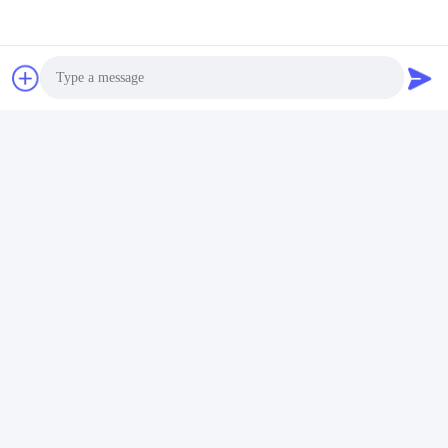
blaue
Beste Preis erhalten
Photo
Video Call
Soziale Medien
Audio Call
Schnelle Kontaktaufnahme
Tel.
86-23-86636683