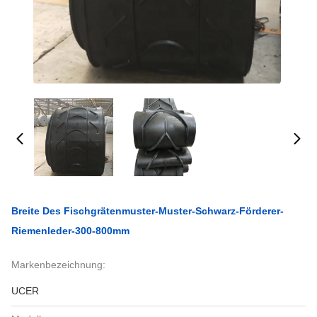
Breite Des Fischgrätenmuster-Muster-Schwarz-Förderer-
Riemenleder-300-800mm
Markenbezeichnung:
UCER