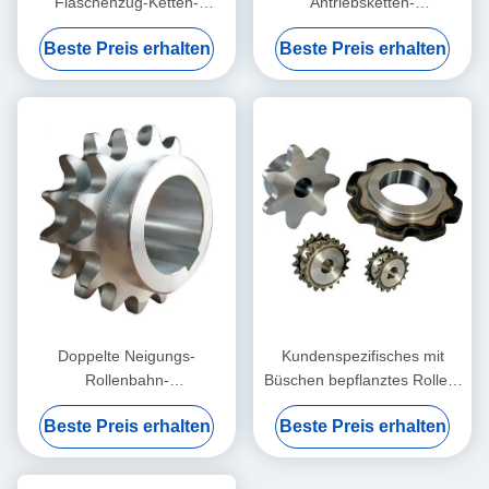
Flaschenzug-Ketten-
Antriebsketten-
Antriebskettenräder
Spannkettenrad, das
Beste Preis erhalten
Beste Preis erhalten
gebohrtes Kettenrad trägt
Doppelte Neigungs-
Kundenspezifisches mit
Rollenbahn-
Büschen bepflanztes Rollen-
Kettenantriebskettenräder
Ketten-untätigeres
Beste Preis erhalten
Beste Preis erhalten
Bronzekettenrad