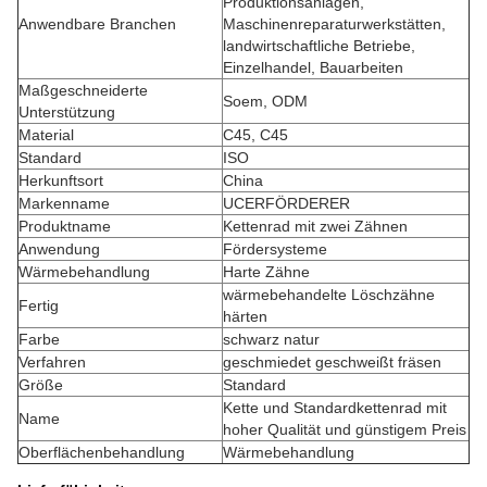
Produktionsanlagen,
Anwendbare Branchen
Maschinenreparaturwerkstätten,
landwirtschaftliche Betriebe,
Einzelhandel, Bauarbeiten
Maßgeschneiderte
Soem, ODM
Unterstützung
Material
C45, C45
Standard
ISO
Herkunftsort
China
Markenname
UCERFÖRDERER
Produktname
Kettenrad mit zwei Zähnen
Anwendung
Fördersysteme
Wärmebehandlung
Harte Zähne
wärmebehandelte Löschzähne
Fertig
härten
Farbe
schwarz natur
Verfahren
geschmiedet geschweißt fräsen
Größe
Standard
Kette und Standardkettenrad mit
Name
hoher Qualität und günstigem Preis
Oberflächenbehandlung
Wärmebehandlung