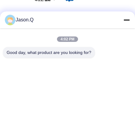
Soziale Medien
Jason.Q
4:02 PM
Schnelle Kontaktaufnahme
Good day, what product are you looking for?
Tel.
86-23-86636683
E-Mail-Adresse
marketing@cdindustry.com
Anschrift
14-26, 25. Stock, Gebäude 1, Longhu Tianji, 88 Jinxi Street,
Xiantao Street, Bezirk Yubei, Chongqing
Datenschutzrichtlinie
|
Sitemap